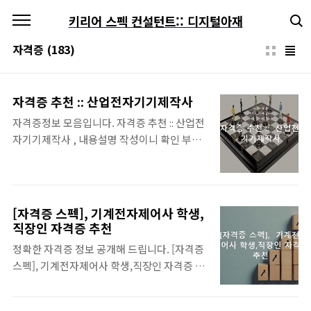
본문 바로가기
키리어 스펙 컨설턴트:: 디지털아재
자격증
(183)
자격증 추천 :: 산업전자기기제작사
자격증정보 모음입니다. 자격증 추천 :: 산업전
자기기제작사 , 내용설명 작성이니 확인 부탁
드려요~ 추천자격증 내용 보실때 목차클릭 활
용이 내용 끝까지 편하게 보실수 있습니다. 산
업전자기기제작사 자격증 정보 __ 쉽게 독학
으로 딸수있는 유망자격증 모음 미래에도 전망
[자격증 스펙], 기계전자제어사 학생,
이 밝은 자격증 모음입니다. .. 쉽게 독학으로
직장인 자격증 추천
딸수있는 유망자격증 모음입니다. 한번 따놓
정확한 자격증 정보 공개해 드립니다. [자격증
으면 평생가는 자격증들도 있으니 잘 참고해
스펙], 기계전자제어사 학생,직장인 자격증 추
보세요... 바로보기 쉽게 딸수있는 자격증
천 , 내용관련 참고사항 작성이니 확인 부탁드
BEST, 집에서 준비할수있는 자격증 집에서
려요~ 목차 누르시면 편합니다. 기계전자제어
쉽게 단시간에 준비할수있는 자격증들은 어떤