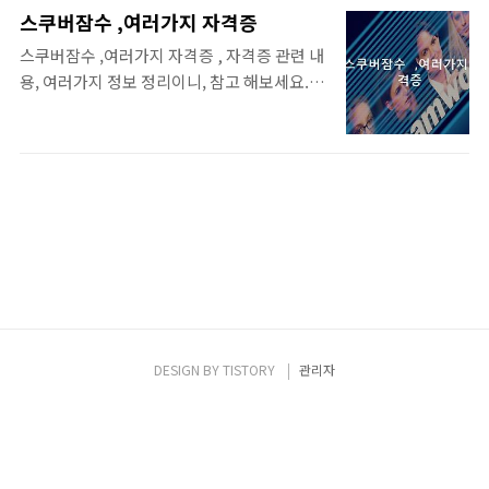
사 자격증 정보 __ 자격증 정보와 추천자격증
것들이 있을까요 ? 일부는 집에서 혼자 준비 할
스쿠버잠수 ,여러가지 자격증
한번 보실까요 [자격증 스펙], 기계전자제어사
수도 있고, 이 자격증을 따면 또 집에서 프리랜
스쿠버잠수 ,여러가지 자격증 , 자격증 관련 내
학생,직장인 자격증 추천 __ (기계전자제어사)
서나 N잡러로도 움직이는데 우리 할수 있으
용, 여러가지 정보 정리이니, 참고 해보세요.
민간자격기본정보(기계전자제어사) 자격명
니, tisorry.kr 은퇴후 노후대비 유망자격증
목차 리스트 클릭하시면 내용 끝까지 편하게
기계전자제어사 자격발급기관 대한상공회의
B..
보실수 있습니다. 스쿠버잠수 자격증 정보 만
소 (TEL : 02-6050-3737) 기계전자제어사기
만치 않은 자격증들도 있습니다. 자격증 없더
관정보 등록번호 2008-0226 공동발급기관 기
라고 자신감 가지시길 바랍니다. 필요한거 지
계전자제어사주무부처 산업통상자원부 검정
금 따면 됩니다 ㅎ 스쿠버잠수 ,여러가지 자격
시행일정 자격발급기관 정보 민간자격관리기
증 (스쿠버잠수) 민간자격기본정보(스쿠버잠
관 정보에 대한 표로기관명,홈페이지,보유자
수) 자격명 스쿠버잠수 자격발급기관 (사)한국
격,대표전화,기관유형,주소로 나타냄 기관명
산업잠수기술인협회 (TEL : 051-404-0900)
대한상공회의소 기계전자제어사보유자격 기
기관정보 등록번호 2008-0198 공동발급기관
계전자제어사공..
주무부처 해양수산부 검정시행일정 2020년도
스쿠버잠수 검정시행.pdf 자격발급기관 정보
DESIGN BY
TISTORY
관리자
민간자격관리기관 정보에 대한 표로기관명,홈
페이지,보유자격,대표전화,기관유형,주소로
나타냄 기관명 (사)한국산업잠수기술인협회 ..