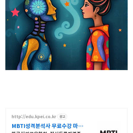
http://edu.kpei.co.kr
광고
MBTI성격분석사 무료수강 마감
임박