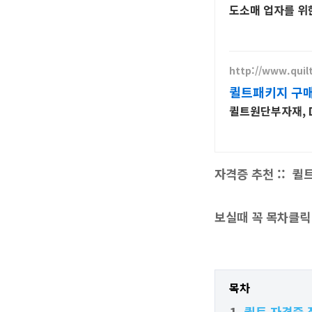
도소매 업자를 위
http://www.quil
퀼트패키지 구매
퀼트원단부자재, D
자격증 추천 :: 퀼
보실때 꼭 목차클릭
목차
퀼트 자격증 