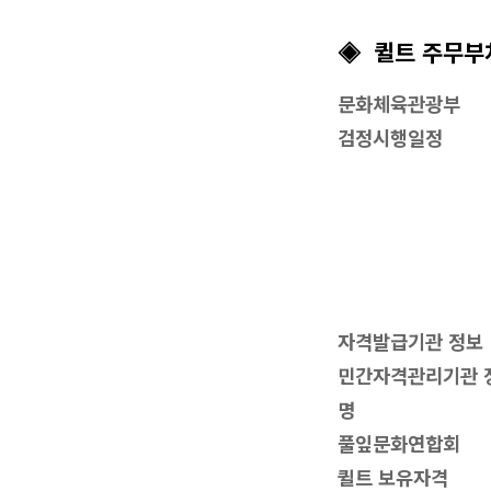
◈ 퀼트 주무부
문화체육관광부
검정시행일정
자격발급기관 정보
민간자격관리기관 정
명
풀잎문화연합회
퀼트 보유자격