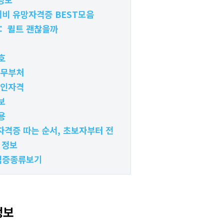
비 유망자격증 BEST모음
:: 퀼트 괜찮을까
호
주무부처
공인자격
보
용
자격증 따는 순서, 초보자부터 전
 정보
격증종류보기
정보