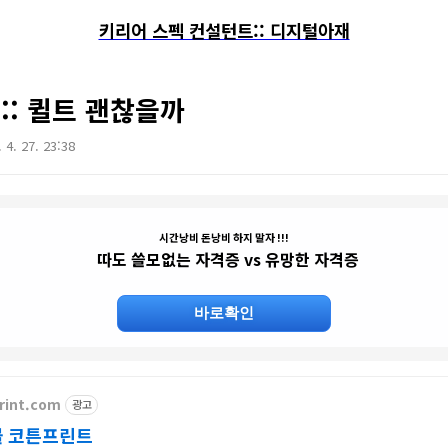
키리어 스펙 컨설턴트:: 디지털아재
:: 퀼트 괜찮을까
 4. 27. 23:38
시간낭비 돈낭비 하지 말자 !!!
따도 쓸모없는 자격증 vs 유망한 자격증
바로확인
print.com
광고
몰 코튼프린트